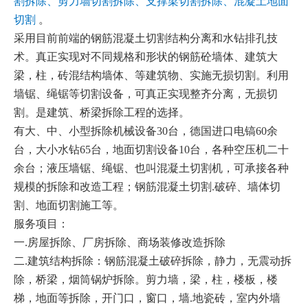
割拆除、剪力墙切割拆除、支撑梁切割拆除、混凝土地面
切割
。
采用目前前端的钢筋混凝土切割结构分离和水钻排孔技
术。真正实现对不同规格和形状的钢筋砼墙体、建筑大
梁，柱，砖混结构墙体、等建筑物、实施无损切割。利用
墙锯、绳锯等切割设备，可真正实现整齐分离，无损切
割。是建筑、桥梁拆除工程的选择。
有大、中、小型拆除机械设备30台，德国进口电镐60余
台，大小水钻65台，地面切割设备10台，各种空压机二十
余台；液压墙锯、绳锯、也叫混凝土切割机，可承接各种
规模的拆除和改造工程；钢筋混凝土切割.破碎、墙体切
割、地面切割施工等。
服务项目：
一.房屋拆除、厂房拆除、商场装修改造拆除
二.建筑结构拆除：钢筋混凝土破碎拆除，静力，无震动拆
除，桥梁，烟筒锅炉拆除。剪力墙，梁，柱，楼板，楼
梯，地面等拆除，开门口，窗口，墙.地瓷砖，室内外墙