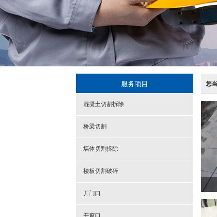
服务项目
您
混凝土切割拆除
桥梁切割
墙体切割拆除
楼板切割破碎
开门口
开窗口