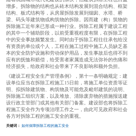
增多。拆除物的结构也从砖木结构发展到混合结构、框架
结构、板式结构等，从房屋拆除发展到烟囱、水塔、桥
梁、码头等建筑物或构筑物的拆除。因而建（构）筑物的
拆除施工近年来已形成一种行业。拆除工程属于建设工程
的其中一个辅助阶段，以前受重视程度有限，在拆除工程
中的安全事故频繁发生。同时由于拆除工程往往承包给没
有资质的单位或个人，工程在施工过程中施工人员缺乏基
本的安全防护设施和劳动保护用品，发生事故后也得不到
应有的抚恤和赔偿，给受害者家属造成无法弥补的伤痛和
经济损失，给政府和社会带来了不良影响和额外负担。
《建设工程安全生产管理条例》，第十一条明确规定：建
设单位应当在拆除工程施工15日前，将施工单位资质等证
明、拟拆除建筑物、构筑物及可能危及毗邻建筑的说明、
拆除施工组织方案，以及堆放、清除废弃物的措施报送建
设行政主管部门或其他有关部门备案。建设部也将拆除工
程施工安全作为专项治理工作之一，由此可见政府和社会
各方对拆除工程的施工安全的重视。
关键词：
如何保障拆除工程的施工安全