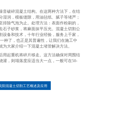
噪音破碎混凝土结构。在这两种方法下，在结
分湿润，模板缝隙，用油毡纸、腻子等堵严；
至排除气泡为止。处理方法：表面作粉刷的，
去石子砂浆，将麻面抹平压光。混凝土切割公
割设备和技术，十年行业经验，服务上千家，
一种了，也正是其普遍性，让我们在施工中
就为大家介绍一下混凝土堵管解决方法。
后用起重机将碎片移走。这方法确保对周围结
灌，则塌落度应适当大一点，一般可在50-
沈阳混凝土切割工艺概述及应用