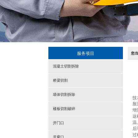
服务项目
您
混凝土切割拆除
桥梁切割
墙体切割拆除
技
胀
楼板切割破碎
增
这
温
开门口
后
过
开窗口