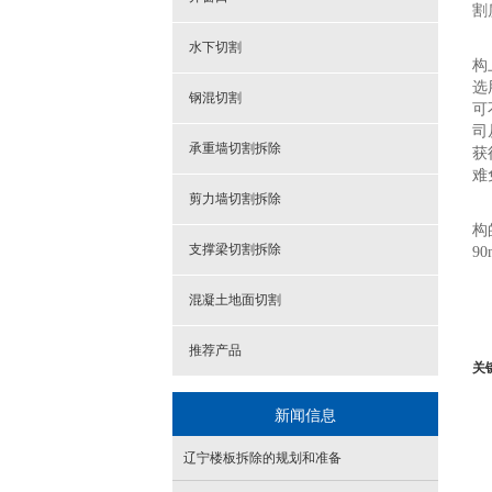
割
水下切割
构
选
钢混切割
可
司
承重墙切割拆除
获
难
剪力墙切割拆除
构
支撑梁切割拆除
9
混凝土地面切割
推荐产品
关
新闻信息
辽宁楼板拆除的规划和准备