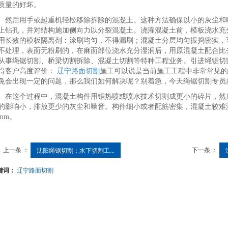
质量的好坏。
然后用手或起重机轻松移除拆除的混凝土。这种方法确保以小的灰尘和
上钻孔，并对结构施加侧向力以分裂混凝土。浇灌混凝土前，模板浇水充
用长效的模板隔离剂：涂刷均匀，不得漏刷；混凝土分层均匀振捣密实，
不处理，表面无粉刷的，在麻面部位浇水充分湿润后，用原混凝土配合比
从事绳锯切割、桥梁切割拆除、混凝土切割等特种工程业务。引进绳锯切
得客户高度评价：
辽宁路面切割
施工可以说是当前施工工程中非常常见的
免会出现一定的问题，那么我们如何解决呢？别着急，今天绳锯切割专员
在这个过程中，混凝土构件用锯热喷或喷水技术切割成更小的碎片，然
的影响小，排放更少的灰尘和噪音。构件细小或者配筋密集，混凝土较难浇
0mm。
上一条 ：
下一条 ：
沈阳绳锯切割：水下切割工...
键词：
辽宁路面切割