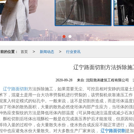
当前的位置：
首页
新闻动态
行业资讯
>
>
辽宁路面切割方法拆除施
2020-09-28
来自:
沈阳渤涛建筑工程有限公司
辽宁路面切割
方法拆除施工，如果需要无尘、可控且相对安静的混凝土
术下，混凝土是用一台大功率劈裂机进行劈裂的，该劈裂机依靠液压工作
泥浆入特定模式的钻孔中。一般来说，这不是切割所造成，而是坯体温度
加了坯体的散热面积，大量的散热必然使坯体内部产生应力，当坯体的强
种热应变裂纹的方法是降低坯体内部温度（可从降低浇注温度或减少石灰
。酥松切割后坯体出现酥松一般是在完成蒸压养护后才能发现，但原因却
等待入釜的过程中，会大量散失水份，使水热合成反应不能正常进行，因
程中也应避免水份大量散失。对大多数生产厂家来说，
辽宁路面切割
是加